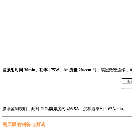
当
溅射时间
30min
、
功率
175W
、
Ar 流量 20sccm
时，膜层致密连续，
膜厚监测表明，此时
TiO₂膜厚度约 403.5Å
，沉积速率约
1.67Å/min。
底层膜的制备
与测试