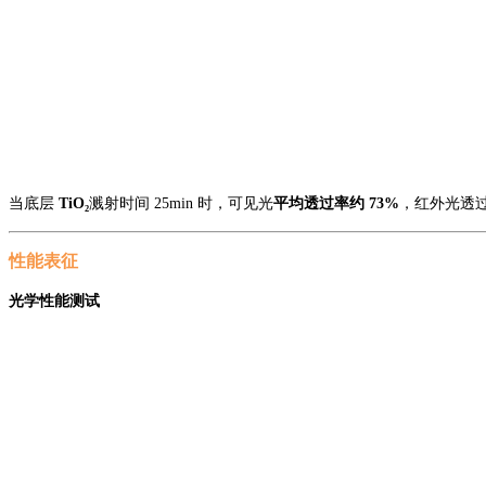
当底层
TiO₂
溅射时间
25min 时，可见光
平均透过率约
73%
，红外光透
性能表征
光学性能测试