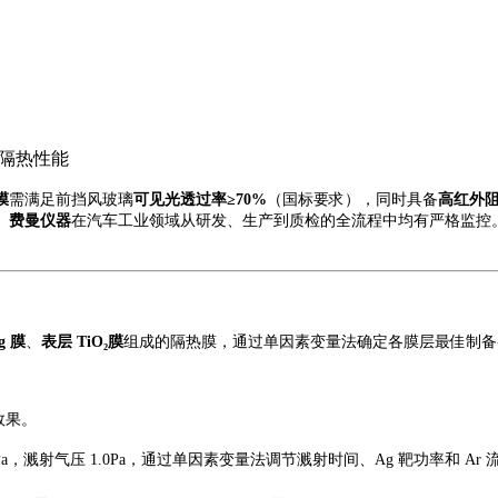
与隔热性能
膜
需满足前挡风玻璃
可见光透过率≥70%
（国标要求），同时具备
高红外
。
费曼仪器
在汽车工业
领域从
研发、生产到质检的全流程中均
有
严格监控
g 膜
、
表层
TiO₂膜
组成的隔热膜，通过单因素变量法确定各膜层最佳制备
效果。
0⁻³Pa，溅射气压 1.0Pa，通过单因素变量法调节溅射时间、Ag 靶功率和 Ar 