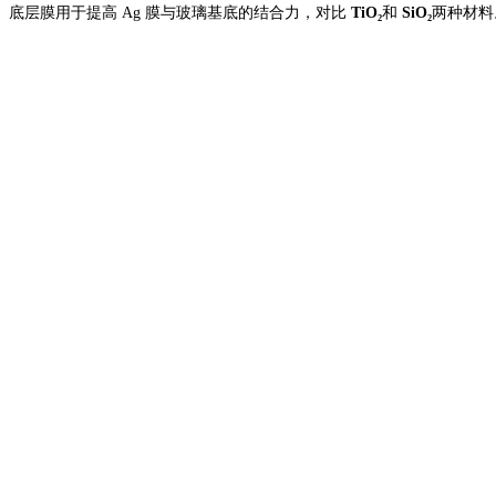
底层膜用于提高
Ag 膜与玻璃基底的结合力，对比
TiO₂
和
SiO₂
两种材料