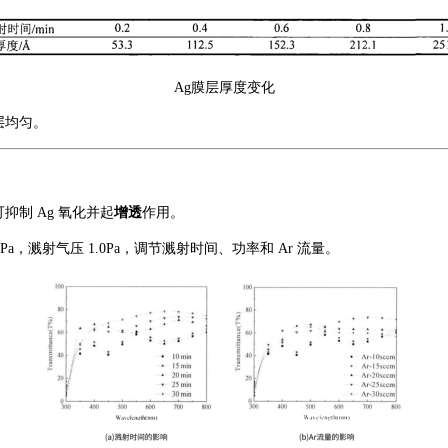
Ag膜层厚度变化
膜层均匀。
可抑制 Ag 氧化并起
增透
作用。
0⁻³Pa，溅射气压 1.0Pa，调节溅射时间、功率和 Ar 流量。