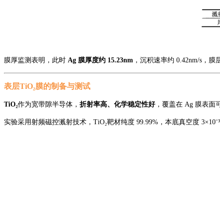
膜厚监测表明，此时
Ag 膜厚度约 15.23nm
，沉积速率约
0.42nm/s，
表层
TiO₂
膜的制备
与测试
TiO₂
作为宽带隙半导体，
折射率高、化学稳定性好
，覆盖在
Ag 膜表面
实验采用射频磁控溅射技术，
TiO₂靶材纯度 99.99%，本底真空度 3×1