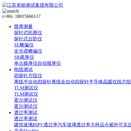
(+86) 18015666117
膜厚测量
探针式轮廓仪
探针式台阶仪
SE椭偏仪
全光谱椭偏仪
SR膜厚仪
单点膜厚仪
自动膜厚仪
电阻测试
四探针方阻仪
离线半自动四探针
离线全自动四探针
半导体晶圆在线方阻
TLM测试仪
TLM测试仪
霍尔测试仪
霍尔测试仪
透过率测试
透过率测试
建筑玻璃BIPV透过率
汽车玻璃透过率
大样品仓紫外可见
关于Flexfilm