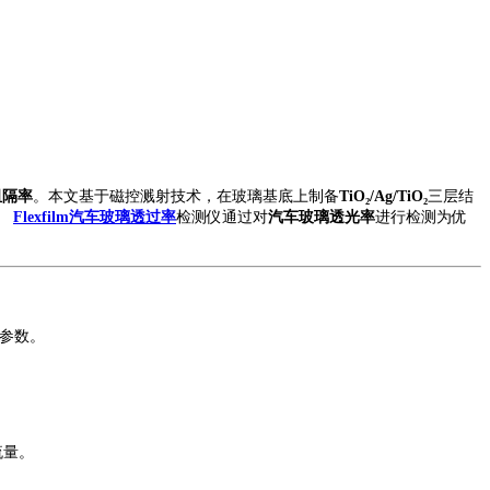
阻隔率
。本文基于磁控溅射技术，在玻璃基底上制备
TiO₂/Ag/TiO₂
三层结
。
Flexfilm汽车玻璃透过率
检测仪
通过
对
汽车玻璃透光率
进行
检测为
优
参数。
流量。