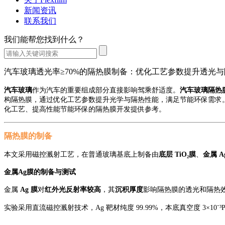
新闻资讯
联系我们
我们能帮您找到什么？
汽车玻璃透光率≥70%的隔热膜制备：优化工艺参数提升透光
汽车玻璃
作为汽车的重要组成部分直接影响驾乘舒适度。
汽车玻璃隔热
构隔热膜，通过优化工艺参数提升光学与隔热性能，满足节能环保需求
化工艺
、
提
高性能
节能环保的
隔热膜开发提供参考。
隔热膜的制备
本文采用磁控溅射工艺，在普通玻璃基底上制备由
底层
TiO₂膜
、
金属
A
金属
Ag膜的制备与测试
金属
Ag 膜
对
红外光反射率较高
，其
沉积厚度
影响隔热膜的透光和隔热
实验采用直流磁控溅射技术，
Ag 靶材纯度 99.99%，本底真空度 3×1