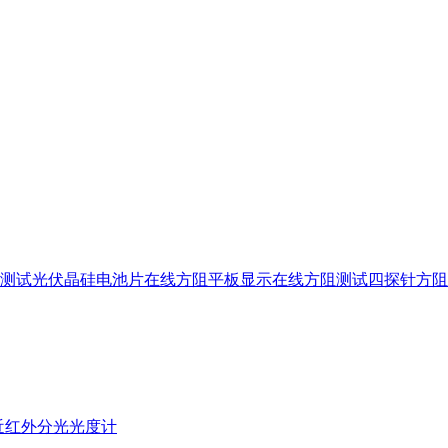
测试
光伏晶硅电池片在线方阻
平板显示在线方阻测试
四探针方阻
近红外分光光度计