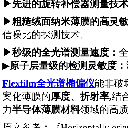
▶先进的旋转补偿器测量技
▶粗糙绒面纳米薄膜的高灵
信噪比的探测技术。
▶秒级的全光谱测量速度：
▶
原子层量级的检测灵敏度：
Flexfilm全光谱椭偏仪
能非破
案化
薄膜的
厚度、折射率
,
结
力
半导体
薄膜材料
领域的高
原文参考：《
Horizontally ori