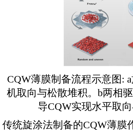
CQW薄膜制备流程示意图
:
机取向与松散堆积。b两相
导CQW实现水平取
传统旋涂法制备的
CQW薄膜