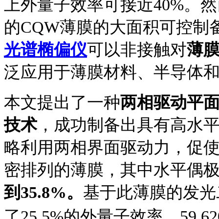
上外量子效率可接近40%。
的CQW薄膜的大面积可控制
光谱椭偏仪
可以
非接触
对
薄
泛应用于薄膜材料、半导体
本文提出了一种
两相驱动平
技术
，成功制备出具有高水
略利用两相界面驱动力，促
密排列的薄膜，其中水平偶极
到
35.8%。
基于此薄膜的发光
了25.5%的外量子效率、59,6