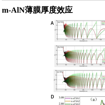
m-AlN薄膜厚度效应