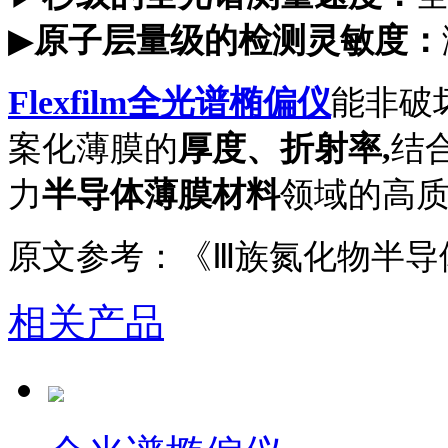
▶
原子层量级的检测灵敏度：
Flexfilm全光谱椭偏仪
能非破
案化
薄膜的
厚度、折射率
,
结
力
半导体
薄膜材料
领域的高
原文参考：《
Ⅲ族氮化物半导
相关产品