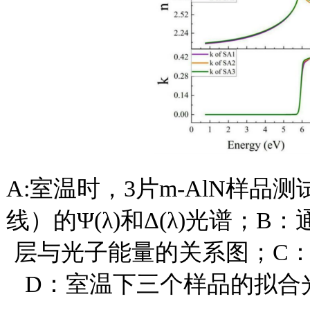
A:室温时，3片m-AlN样
线）的Ψ(λ)和Δ(λ)光谱；B
层与光子能量的关系图；C：m
D：室温下三个样品的拟合