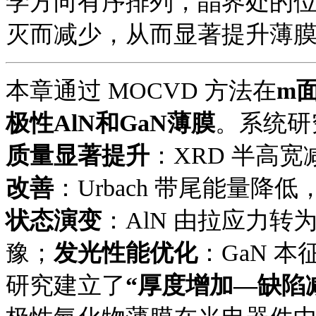
学方向有序排列，晶界处的
灭而减少，从而显著提升薄
本章通过
MOCVD 方法在
m
极性
AlN和GaN薄膜
。系统研
质量显著提升
：
XRD 半高
改善
：
Urbach 带尾能量
状态演变
：
AlN 由拉应力转
豫；
发光性能优化
：
GaN 
研究建立了
“厚度增加—缺陷