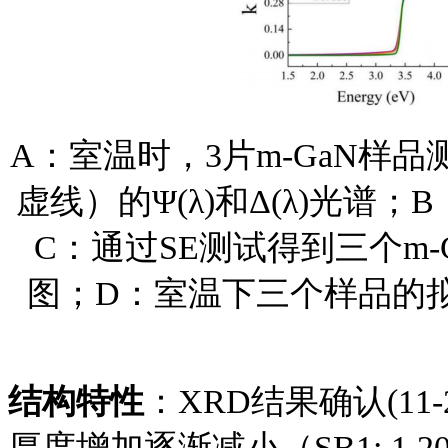
A：室温时，3片m-GaN样
虚线）的Ψ(λ)和Δ(λ)光谱
C：通过SE测试得到三个m
图；D：室温下三个样品的
结构特性
：
XRD结果确认(1
厚度增加逐渐减小（SB1: 1.20