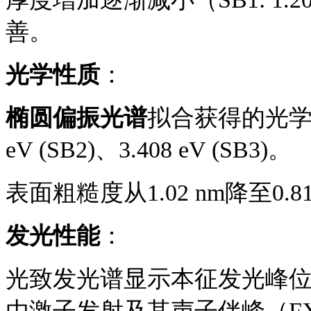
善。
光学性质
：
椭圆偏振光谱
拟合获得的光
eV (SB2)、3.408 eV (SB3)。
表面粗糙度从
1.02 nm降至0.8
发光性能
：
光致发光谱显示本征发光峰
由激子发射及其声子伴峰（FX-