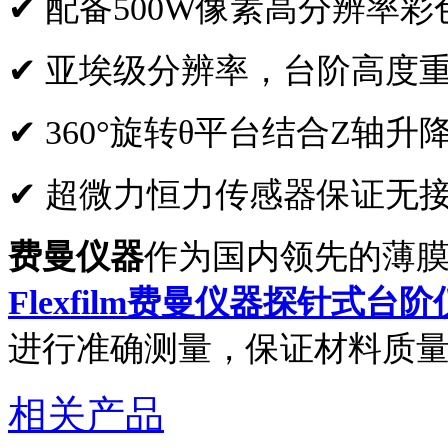
✔
配备
500W像素高分辨率
✔
亚埃级分辨率，台阶高度
✔
360°旋转θ平台结合Z轴升
✔
超微力恒力传感器保证无
费曼仪器
作为国内领先的薄
Flexfilm费曼仪器探针式台阶
进行
准确测量，保证材料质
相关产品