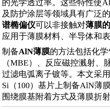
的光学透过率。这些特性使A
及防护涂层等领域具有广泛
谱椭偏仪
可以
非接触
对
薄膜
应用于薄膜材料、半导体和
制备
AlN薄膜
的方法包括化学
（MBE）、反应磁控溅射、
过滤电弧离子镀等。本文采
Si（100）基片上制备AlN薄
围绕膜基附着方式及薄膜折