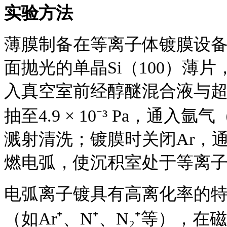
实验方法
薄膜制备在等离子体镀膜设
面抛光的单晶
Si（100）薄片
入真空室前经醇醚混合液与
抽至4.9 × 10⁻³ Pa，
溅射清洗；镀膜时关闭Ar，通入
燃电弧，使沉积室处于等离
电弧离子镀具有高离化率的
（如
Ar⁺、N⁺、N₂⁺等）