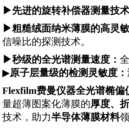
▶先进的旋转补偿器测量技
▶粗糙绒面纳米薄膜的高灵
信噪比的探测技术。
▶秒级的全光谱测量速度：
▶
原子层量级的检测灵敏度：
Flexfilm
费曼仪器
全光谱椭偏
量
超薄图案化
薄膜的
厚度、
技术
，
助力
半导体
薄膜材料