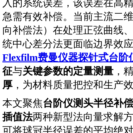
入的系统误差，该误差在高
急
需有效补偿。当前主流二
向补偿法）在处理正弦曲线
统中心差分法更面临边界效
Flexfilm费曼仪器
探针式台阶
征
与
关键参数的定量测量
，
厚
，为材料质量把控和生产
本文聚焦
台阶仪测头半径补
插值法
两种新型法向量求解
可将球冠半径误差的平均绝