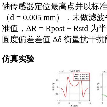
轴传感器定位最高点并以标
（d = 0.005 mm），未做滤波平
准值，∆R = Rpost − R
圆度偏差差值 ∆δ 衡量抗干
仿真实验