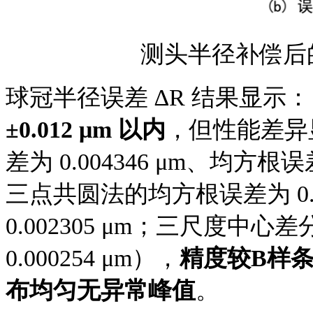
测头半径补偿后
球冠半径误差
∆R 结果
显示：
±0.012 μm 以内
，但性能差异
差为 0.004346 μm、均方根
三点共圆法的均方根误差为 0.0
0.002305 μm；三尺度中心差
0.000254 μm），
精度较
B样条
布均匀无异常峰值
。