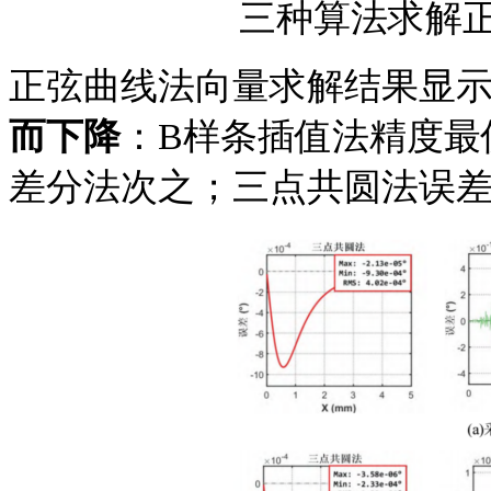
三种算法求解
正弦曲线法向量求解结果
显
而下降
：
B样条插值法精度最
差分法次之；三点共圆法误