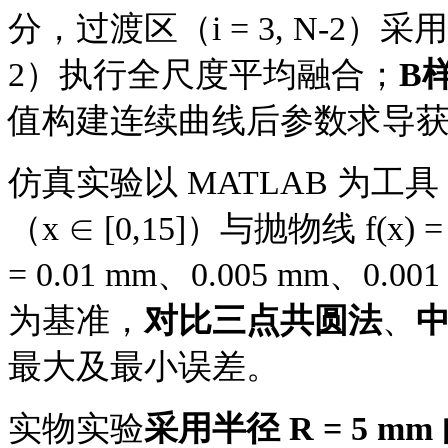
分，过渡区（i = 3, N-2）采
2）执行全尺度平均融合；
B
值构建连续曲线后参数求导
仿真实验以
MATLAB 为工具，选
（x ∈ [0,15]）与抛物线 f(x)
= 0.01 mm、0.005 mm
为基准，
对比三点共圆法
、
最大及最小误差。
实物实验
采用半径
R = 5 